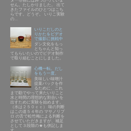
ター専務にはみつかっていま
せん。たしかりました。 出て
きたファイルのひとつはこち
らです。どうぞ。 いりこ実験
の...
いりこだしのと
りかたをビデオ
で撮影に挑戦中
ダシ文化をもっ
とちゃんと知っ
てもらいたいのでビデオ制作
で取り組むことにしました。
心機一転。だし
をもう一度。
美味しい味噌汁
提案パックを作
るために、これ
まで勘でやって来たいりこと
水と時間の理想的な割合いを
出すために実験を始めます。
（水は２５０ｃｃ） 味の判断
はこの道５４年の マサノリプ
ロ の舌で松竹梅による判断を
させていただきますが、補足
として３段階の★も併記しま
す。