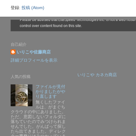
登録:
投稿 (Atom)
自己紹介
いりこや佐藤商店
詳細プロフィールを表示
いりこや カネカ商店
人気の投稿
ファイルが見付
かりましたがや
り直します
無くしたファイ
ルは、がまぐち
クラウドの中にありました。
ただ、意図しないフォルダに
落ちていたのでみつけられま
せんでした。がんばって探し
たら出てきました。ディレク